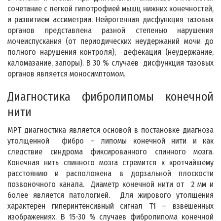
сочетание с легкой гипотрофией мышц нижних конечностей,
и развитием ассиметрии. Нейрогенная дисфункция тазовых
органов представлена разной степенью нарушения
мочеиспускания (от периодических неудержаний мочи до
полного нарушения контроля), дефекация (неудержание,
каломазание, запоры). В 30 % случаев дисфункция тазовых
органов является моносимптомом.
Диагностика фибролипомы конечной
нити
МРТ диагностика является основой в постановке диагноза
утолщенной фибро – липомы конечной нити и как
следствие синдрома фиксированного спинного мозга.
Конечная нить спинного мозга стремится к кротчайшему
расстоянию и расположена в дорзальной плоскости
позвоночного канала. Диаметр конечной нити от 2 мм и
более является патологией. Для жирового утолщения
характерен гиперинтенсивный сигнал T1 – взвешенных
изображениях. В 15-30 % случаев фибролипома конечной