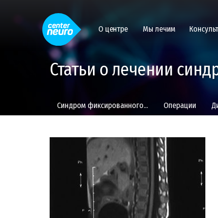
О центре
Мы лечим
Консуль
Статьи о лечении синд
Синдром фиксированного...
Операции
Д