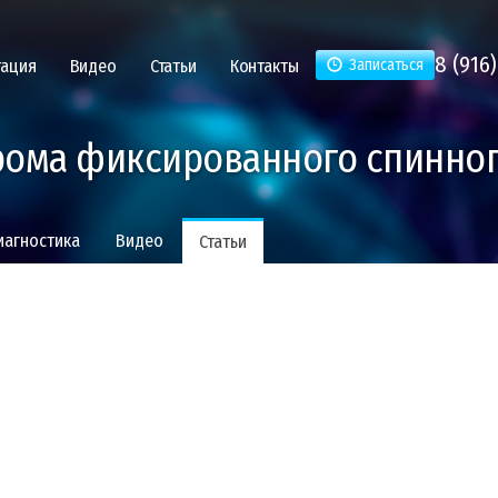
8 (916)
тация
Видео
Статьи
Контакты
Записаться
рома фиксированного спинног
иагностика
Видео
Статьи