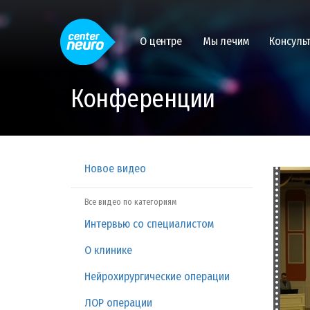
О центре
Мы лечим
Консуль
Конференции
Новое видео
Все видео по категориям
Интервью со специалистом
О клинике
Нейрохирургические операции
ЛОР операции