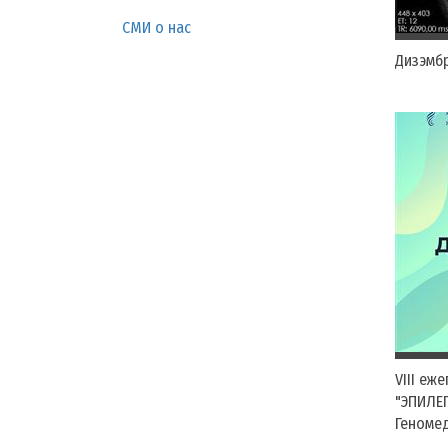
СМИ о нас
Дизэмб
VIII еж
"ЭПИЛЕП
Геноме