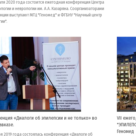
аля 2020 года состоится ежегодная конференция Центра
логии и неврологии им. А.А. Казаряна. Соорганизаторами
нции выступают МГЦ "Геномед" и ФГБНУ "Научный центр
ии".
нция «Диалоги об эпилепсии и не только» во
VII ежег
вказе.
"ЭПИЛЕПС
Геномед
я 2019 года состоялась конференция «Диалоги об