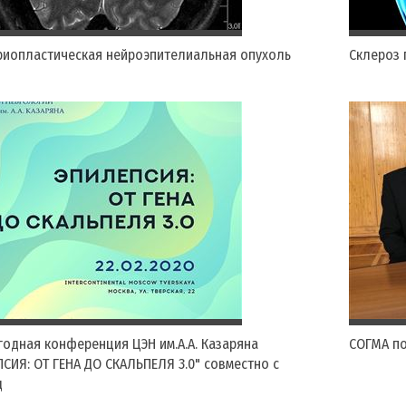
риопластическая нейроэпителиальная опухоль
Склероз 
егодная конференция ЦЭН им.А.А. Казаряна
СОГМА по
СИЯ: ОТ ГЕНА ДО СКАЛЬПЕЛЯ 3.0" совместно с
д