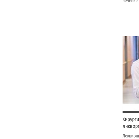
лечение 
Хирург
ликвор
Лекционн