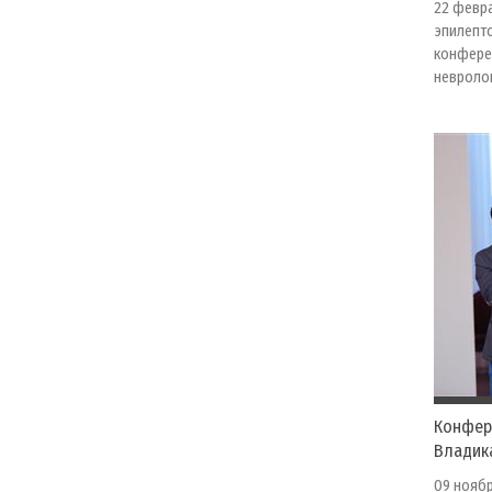
22 февр
эпилепто
конфере
невролог
Конфере
Владика
09 ноябр