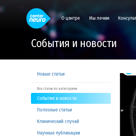
О центре
Мы лечим
Консуль
События и новости
Новые статьи
Все статьи по категориям
События и новости
Полезные статьи
Клинический случай
Научные публикации