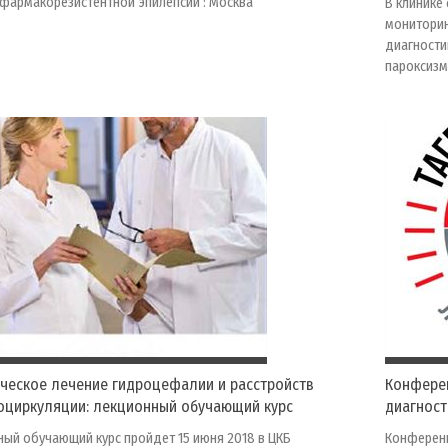
фармакорезистентной эпилепсии : Москва
В клинике
мониторин
диагности
пароксизм
ическое лечение гидроцефалии и расстройств
Конферен
оциркуляции: лекционный обучающий курс
диагност
ый обучающий курс пройдет 15 июня 2018 в ЦКБ
Конференц