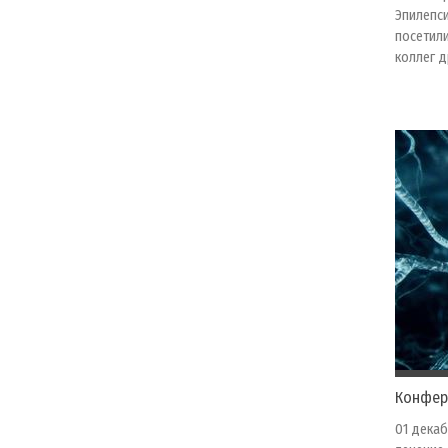
Эпилепси
посетили
коллег д
Конфер
01 декаб