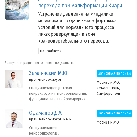
перехода при мальформации Киари
Устранение давления на миндалики
мозжечка и создание «комфортных»
условий для нормального процесса
ликвороциркуляции в зоне
краниовертебрального перехода.
Подробнее »
Данную операцию выполняют специалисты:
Землянский М.Ю.
Записаться на прием
врач-нейрохирург
Москва и МО,
Севастополь,
Специализация: детская
Симферополь
нейрохирургия, нейроонкология,
функциональная нейрохирургия
Одаманов Д.А.
Записаться на прием
врач-нейрохирург, к.м.н.
Москва и МО
Специализация:
нейроонкология,