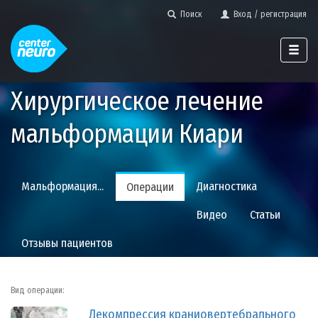
Поиск
Вход / регистрация
Хирургическое лечение
мальформации Киари
Мальформация...
Диагностика
Операции
Видео
Статьи
Отзывы
пациентов
Вид операции:
Декомпрессия краниовертебрального