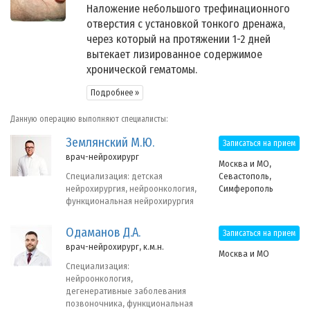
Наложение небольшого трефинационного
отверстия с установкой тонкого дренажа,
через который на протяжении 1-2 дней
вытекает лизированное содержимое
хронической гематомы.
Подробнее »
Данную операцию выполняют специалисты:
Землянский М.Ю.
Записаться на прием
врач-нейрохирург
Москва и МО,
Севастополь,
Специализация: детская
Симферополь
нейрохирургия, нейроонкология,
функциональная нейрохирургия
Одаманов Д.А.
Записаться на прием
врач-нейрохирург, к.м.н.
Москва и МО
Специализация:
нейроонкология,
дегенеративные заболевания
позвоночника, функциональная