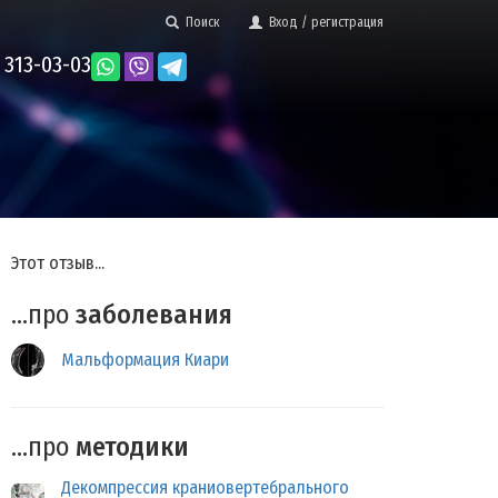
Поиск
Вход / регистрация
 313-03-03
Этот отзыв...
...про
заболевания
Мальформация Киари
...про
методики
Декомпрессия краниовертебрального