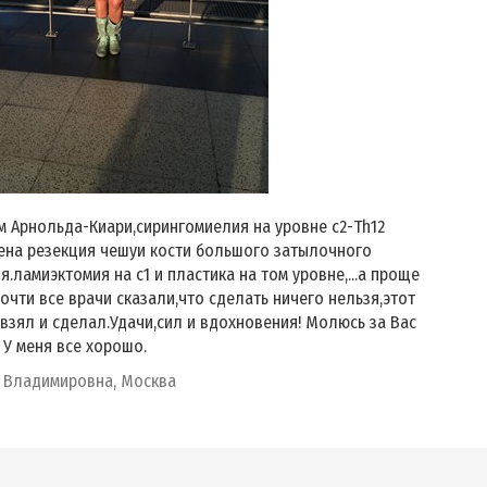
 Арнольда-Киари,сирингомиелия на уровне с2-Th12
ена резекция чешуи кости большого затылочного
я.ламиэктомия на с1 и пластика на том уровне,...а проще
почти все врачи сказали,что сделать ничего нельзя,этот
взял и сделал.Удачи,сил и вдохновения! Молюсь за Вас
 У меня все хорошо.
 Владимировна, Москва