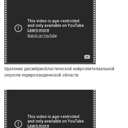
Удаление дизэмбриобластической нейроэпителиальной
опухоли перироландической области