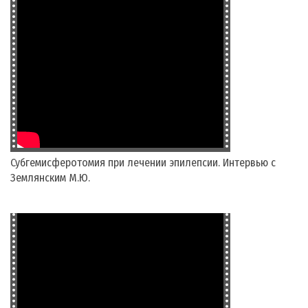
Субгемисферотомия при лечении эпилепсии. Интервью с
Землянским М.Ю.