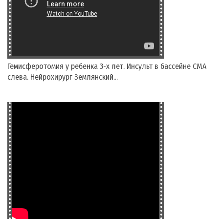
Гемисферотомия у ребенка 3-х лет. Инсульт в бассейне СМА
слева. Нейрохирург Землянский...