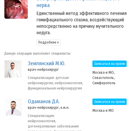
нерва
Единственный метод эффективного лечения
гемифациального спазма, воздействующий
непосредственно на причину мучительного
недуга.
Подробнее »
Данную операцию выполняют специалисты:
Землянский М.Ю.
Записаться на прием
врач-нейрохирург
Москва и МО,
Севастополь,
Специализация: детская
Симферополь
нейрохирургия, нейроонкология,
функциональная нейрохирургия
Одаманов Д.А.
Записаться на прием
врач-нейрохирург, к.м.н.
Москва и МО
Специализация:
нейроонкология,
дегенеративные заболевания