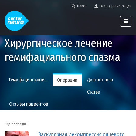
Поиск
Вход / регистрация
Хирургическое лечение
гемифациального спазма
Гемифациальный...
Диагностика
Операции
Статьи
Отзывы
пациентов
Вид операции:
Васкулярная декомпрессия лицевого