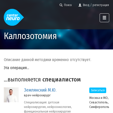
Поиск
Вход / регистрация
Каллозотомия
Описание данной методики временно отсутствует.
Эта операция...
...выполняется
специалистом
Землянский М.Ю.
Записаться
врач-нейрохирург
Москва и МО,
Севастополь,
Специализация: детская
Симферополь
нейрохирургия, нейроонкология,
функциональная нейрохирургия